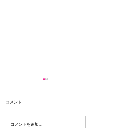
コメント
夏の睡眠
コメントを追加…
海の日と楽しむ水辺のア