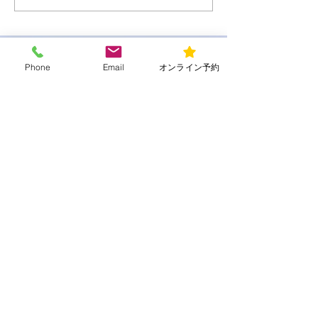
クティビティ
診療時間
Phone
Email
オンライン予約
平日
9:00～13:00/15:00～20:00
​土曜・日曜・祝日
​9:00～13:00/15:00～18:00
所在地
〒156-0052 東京都世田谷区経堂1-19-
16
メール：urara150401@gmail.com
電話・ファックス：03-6794-3086
アクセス