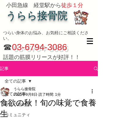
小田急線 経堂駅から
徒歩１分
うらら接骨院
つらい身体のお悩み、お気軽にご相談くださ
い。
☎
03-6794-3086
話題の筋膜リリースが好評！！
記事
全ての記事
うらら接骨院
全ての記事
2025年9月8日
読了時間: 1分
食欲の秋！旬の味覚で食養
今すぐ始める
生
コミュニティ