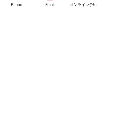
Phone
Email
オンライン予約
コメント
夏の睡眠
コメントを追加…
海の日と楽しむ水辺のア
クティビティ
診療時間
平日
9:00～13:00/15:00～20:00
​土曜・日曜・祝日
​9:00～13:00/15:00～18:00