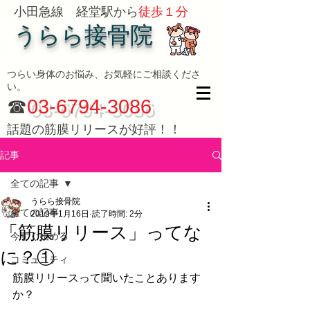
小田急線 経堂駅から
徒歩１分
うらら接骨院
つらい身体のお悩み、お気軽にご相談くださ
い。
☎
03-6794-3086
話題の筋膜リリースが好評！！
記事
全ての記事
うらら接骨院
全ての記事
2019年1月16日
読了時間: 2分
「筋膜リリース」ってな
今すぐ始める
に？①
コミュニティ
筋膜リリースって聞いたことあります
か？