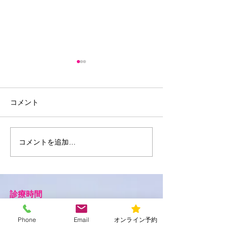
コメント
夏の睡眠
コメントを追加…
海の日と楽しむ水辺のア
クティビティ
診療時間
平日
9:00～13:00/15:00～20:00
Phone
Email
オンライン予約