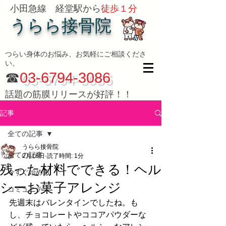
小田急線 経堂駅から
徒歩１分
うらら接骨院
つらい身体のお悩み、お気軽にご相談くださ
い。
☎
03-6794-3086
話題の筋膜リリースが好評！！
記事
全ての記事
うらら接骨院
全ての記事
2月16日
読了時間: 1分
残った材料でできる！ヘル
今すぐ始める
シーお菓子アレンジ
コミュニティ
先週末はバレンタインでしたね。も
し、チョコレートやココアパウダーな