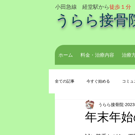
小田急線 経堂駅から
徒歩１分
うらら接骨
ホーム
料金・治療内容
治療
全ての記事
今すぐ始める
コミュ
うらら接骨院
202
年末年始