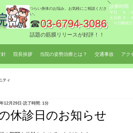
診療時間
つらい身体のお悩み、お気軽にご相談くださ
平日 ９：０
い。
院
土日祝 ９：
☎
03-6794-3086
※日曜祝日
話題の筋膜リリースが好評！！
方針
院長挨拶
当院の姿勢治療とは？
交通事故
アク
ニティ
3年12月29日
読了時間: 1分
の休診日のお知らせ