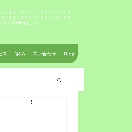
０～１３：００/１５：００～２０：００
００～１３：００/１５：００～１８：００
も休まず診療致します。
セス
Q&A
問い合わせ
Blog