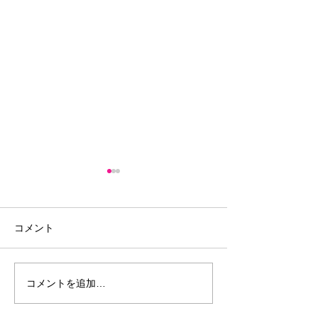
コメント
夏の睡眠
コメントを追加…
海の日と楽しむ水辺のア
クティビティ