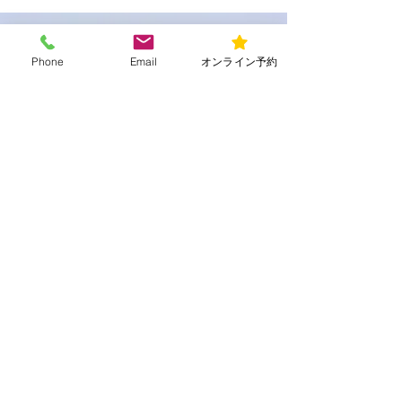
診療時間
Phone
Email
オンライン予約
平日
9:00～13:00/15:00～20:00
​土曜・日曜・祝日
​9:00～13:00/15:00～18:00
所在地
〒156-0052 東京都世田谷区経堂1-19-
16
メール：urara150401@gmail.com
電話・ファックス：03-6794-3086
アクセス