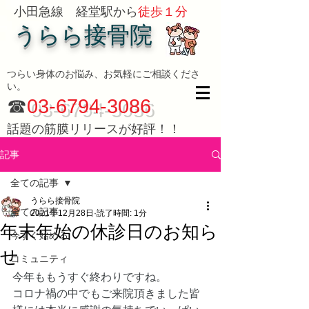
小田急線 経堂駅から
徒歩１分
うらら接骨院
つらい身体のお悩み、お気軽にご相談くださ
い。
☎
03-6794-3086
話題の筋膜リリースが好評！！
記事
全ての記事
うらら接骨院
全ての記事
2021年12月28日
読了時間: 1分
年末年始の休診日のお知ら
今すぐ始める
せ
コミュニティ
今年ももうすぐ終わりですね。
コロナ禍の中でもご来院頂きました皆