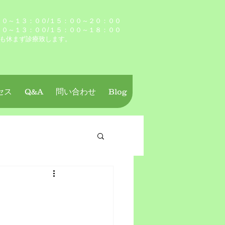
０～１３：００/１５：００～２０：００
００～１３：００/１５：００～１８：００
も休まず診療致します。
セス
Q&A
問い合わせ
Blog