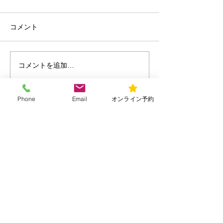
コメント
夏の睡眠
コメントを追加…
海の日と楽しむ水辺のア
クティビティ
Phone
Email
オンライン予約
診療時間
平日
9:00～13:00/15:00～20:00
​土曜・日曜・祝日
​9:00～13:00/15:00～18:00
所在地
〒156-0052 東京都世田谷区経堂1-19-
16
メール：urara150401@gmail.com