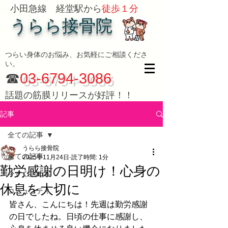
小田急線 経堂駅から
徒歩１分
うらら接骨院
つらい身体のお悩み、お気軽にご相談くださ
い。
☎
03-6794-3086
話題の筋膜リリースが好評！！
記事
全ての記事
うらら接骨院
全ての記事
2025年11月24日
読了時間: 1分
勤労感謝の日明け！心身の
今すぐ始める
休息を大切に
コミュニティ
皆さん、こんにちは！先週は勤労感謝
の日でしたね。日頃の仕事に感謝し、