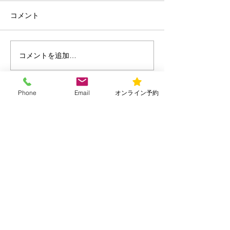
コメント
夏の睡眠
コメントを追加…
海の日と楽しむ水辺のア
クティビティ
Phone
Email
オンライン予約
診療時間
平日
9:00～13:00/15:00～20:00
​土曜・日曜・祝日
​9:00～13:00/15:00～18:00
所在地
〒156-0052 東京都世田谷区経堂1-19-
16
メール：urara150401@gmail.com
電話・ファックス：03-6794-3086