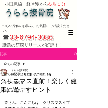
小田急線 経堂駅から
徒歩１分
うらら接骨院
つらい身体のお悩み、お気軽にご相談くださ
い。
☎
03-6794-3086
話題の筋膜リリースが好評！！
記事
全ての記事
うらら接骨院
全ての記事
2025年12月22日
読了時間: 1分
クリスマス直前！楽しく健
今すぐ始める
康に過ごすヒント
コミュニティ
皆さん、こんにちは！クリスマスイブ