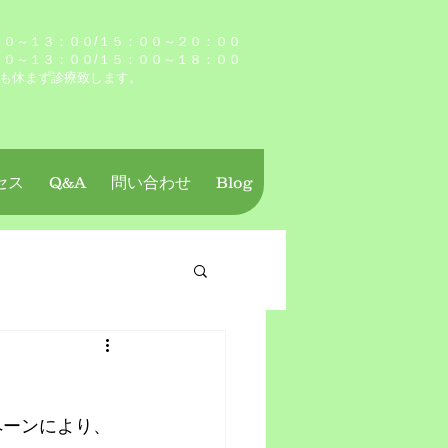
０～１３：００/１５：００～２０：００
００～１３：００/１５：００～１８：００
も休まず診療致します。
セス
Q&A
問い合わせ
Blog
ペーンにより、