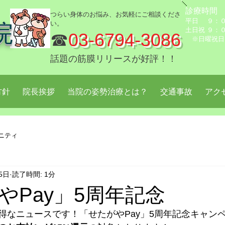
診療時間
つらい身体のお悩み、お気軽にご相談くださ
平日 ９：０
い。
院
土日祝 ９：
☎
03-6794-3086
※日曜祝日
話題の筋膜リリースが好評！！
方針
院長挨拶
当院の姿勢治療とは？
交通事故
アク
ニティ
5日
読了時間: 1分
やPay」5周年記念
得なニュースです！「せたがやPay」5周年記念キャン