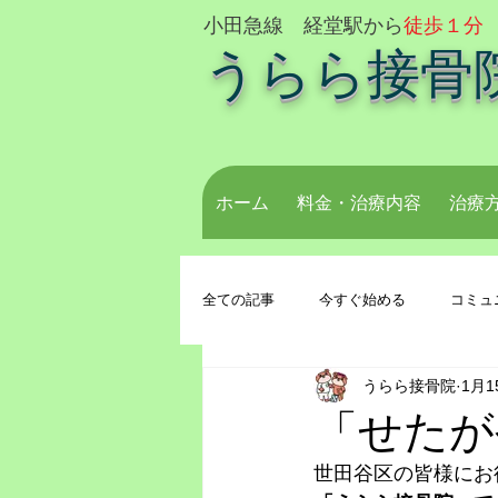
小田急線 経堂駅から
徒歩１分
うらら接骨
ホーム
料金・治療内容
治療
全ての記事
今すぐ始める
コミュ
うらら接骨院
1月1
「せたが
世田谷区の皆様にお